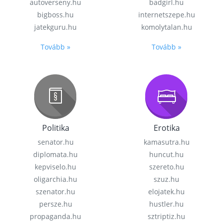
autoverseny.hu
badgirl.hu
bigboss.hu
internetszepe.hu
jatekguru.hu
komolytalan.hu
Tovább »
Tovább »
Politika
Erotika
senator.hu
kamasutra.hu
diplomata.hu
huncut.hu
kepviselo.hu
szereto.hu
oligarchia.hu
szuz.hu
szenator.hu
elojatek.hu
persze.hu
hustler.hu
propaganda.hu
sztriptiz.hu