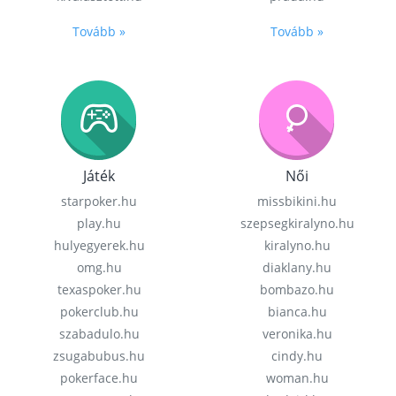
Tovább »
Tovább »
Játék
Női
starpoker.hu
missbikini.hu
play.hu
szepsegkiralyno.hu
hulyegyerek.hu
kiralyno.hu
omg.hu
diaklany.hu
texaspoker.hu
bombazo.hu
pokerclub.hu
bianca.hu
szabadulo.hu
veronika.hu
zsugabubus.hu
cindy.hu
pokerface.hu
woman.hu