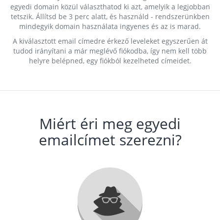
egyedi domain közül választhatod ki azt, amelyik a legjobban
tetszik. Állítsd be 3 perc alatt, és használd - rendszerünkben
mindegyik domain használata ingyenes és az is marad.
A kiválasztott email címedre érkező leveleket egyszerűen át
tudod irányítani a már meglévő fiókodba, így nem kell több
helyre belépned, egy fiókból kezelheted címeidet.
Miért éri meg egyedi
emailcímet szerezni?