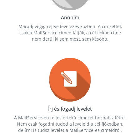
Anonim
Maradj végig rejtve levelezés közben. A címzettek
csak a MailService címed látják, a cél fiókod címe
nem derül ki sem most, sem később.
Írj és fogadj levelet
A MailService-en teljes értékű címeket hozhatsz létre.
Nem csak fogadni tudod a leveleid a cél fiókodban,
de írni is tudsz levelet a MailService-es címeidről.