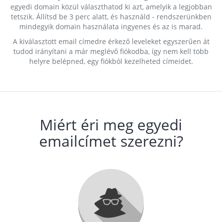
egyedi domain közül választhatod ki azt, amelyik a legjobban
tetszik. Állítsd be 3 perc alatt, és használd - rendszerünkben
mindegyik domain használata ingyenes és az is marad.
A kiválasztott email címedre érkező leveleket egyszerűen át
tudod irányítani a már meglévő fiókodba, így nem kell több
helyre belépned, egy fiókból kezelheted címeidet.
Miért éri meg egyedi
emailcímet szerezni?