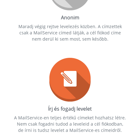
Anonim
Maradj végig rejtve levelezés közben. A címzettek
csak a MailService címed látják, a cél fiókod címe
nem derül ki sem most, sem később.
Írj és fogadj levelet
A MailService-en teljes értékű címeket hozhatsz létre.
Nem csak fogadni tudod a leveleid a cél fiókodban,
de írni is tudsz levelet a MailService-es címeidről.