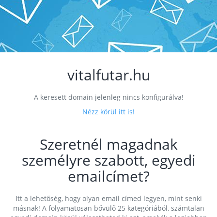
vitalfutar.hu
A keresett domain jelenleg nincs konfigurálva!
Nézz körül itt is!
Szeretnél magadnak
személyre szabott, egyedi
emailcímet?
Itt a lehetőség, hogy olyan email címed legyen, mint senki
másnak! A folyamatosan bővülő 25 kategóriából, számtalan