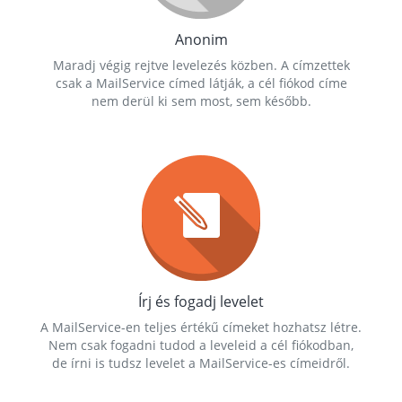
Anonim
Maradj végig rejtve levelezés közben. A címzettek
csak a MailService címed látják, a cél fiókod címe
nem derül ki sem most, sem később.
Írj és fogadj levelet
A MailService-en teljes értékű címeket hozhatsz létre.
Nem csak fogadni tudod a leveleid a cél fiókodban,
de írni is tudsz levelet a MailService-es címeidről.