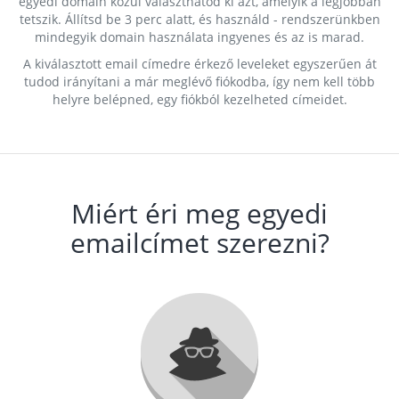
egyedi domain közül választhatod ki azt, amelyik a legjobban
tetszik. Állítsd be 3 perc alatt, és használd - rendszerünkben
mindegyik domain használata ingyenes és az is marad.
A kiválasztott email címedre érkező leveleket egyszerűen át
tudod irányítani a már meglévő fiókodba, így nem kell több
helyre belépned, egy fiókból kezelheted címeidet.
Miért éri meg egyedi
emailcímet szerezni?