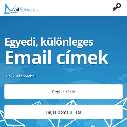
Egyedi, különleges
Email címek
Tűnj ki a tömegből!
Regisztráció
Teljes domain lista