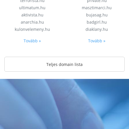
terrorista.hu
private.hu
ultimatum.hu
masztimarci.hu
aktivista.hu
bujasag.hu
anarchia.hu
badgirl.hu
kulonvelemeny.hu
diaklany.hu
Tovább »
Tovább »
Teljes domain lista