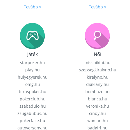
Tovább »
Tovább »
Játék
Női
starpoker.hu
missbikini.hu
play.hu
szepsegkiralyno.hu
hulyegyerek.hu
kiralyno.hu
omg.hu
diaklany.hu
texaspoker.hu
bombazo.hu
pokerclub.hu
bianca.hu
szabadulo.hu
veronika.hu
zsugabubus.hu
cindy.hu
pokerface.hu
woman.hu
autoverseny.hu
badgirl.hu