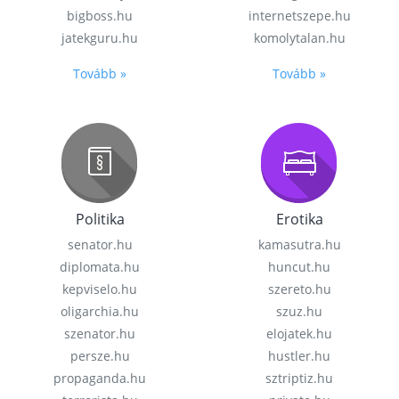
bigboss.hu
internetszepe.hu
jatekguru.hu
komolytalan.hu
Tovább »
Tovább »
Politika
Erotika
senator.hu
kamasutra.hu
diplomata.hu
huncut.hu
kepviselo.hu
szereto.hu
oligarchia.hu
szuz.hu
szenator.hu
elojatek.hu
persze.hu
hustler.hu
propaganda.hu
sztriptiz.hu