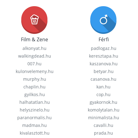
Film & Zene
Férfi
alkonyat.hu
padlogaz.hu
walkingdead.hu
keresztapa.hu
007.hu
kaszanova.hu
kulonvelemeny.hu
betyar.hu
murphy.hu
casanova.hu
chaplin.hu
kan.hu
gyilkos.hu
cop.hu
halhatatlan.hu
gyakornok.hu
helyszinelo.hu
komolytalan.hu
paranormalis.hu
minimalista.hu
madmax.hu
cavalli.hu
kivalasztott.hu
prada.hu