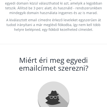
egyedi domain közül választhatod ki azt, amelyik a legjobban
tetszik. Állítsd be 3 perc alatt, és használd - rendszerünkben
mindegyik domain használata ingyenes és az is marad.
A kiválasztott email címedre érkező leveleket egyszerűen át
tudod irányítani a már meglévő fiókodba, így nem kell több
helyre belépned, egy fiókból kezelheted címeidet.
Miért éri meg egyedi
emailcímet szerezni?