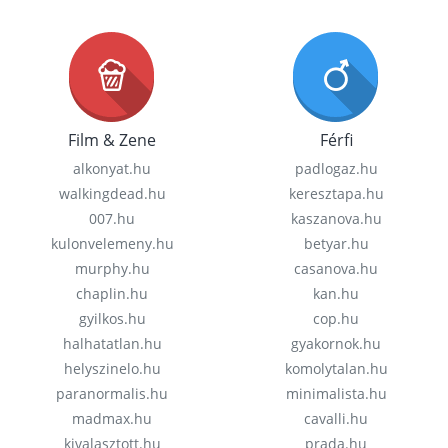
Film & Zene
Férfi
alkonyat.hu
padlogaz.hu
walkingdead.hu
keresztapa.hu
007.hu
kaszanova.hu
kulonvelemeny.hu
betyar.hu
murphy.hu
casanova.hu
chaplin.hu
kan.hu
gyilkos.hu
cop.hu
halhatatlan.hu
gyakornok.hu
helyszinelo.hu
komolytalan.hu
paranormalis.hu
minimalista.hu
madmax.hu
cavalli.hu
kivalasztott.hu
prada.hu