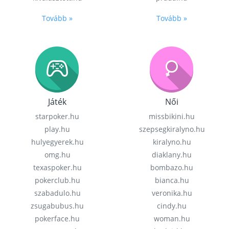
Tovább »
Tovább »
Játék
Női
starpoker.hu
missbikini.hu
play.hu
szepsegkiralyno.hu
hulyegyerek.hu
kiralyno.hu
omg.hu
diaklany.hu
texaspoker.hu
bombazo.hu
pokerclub.hu
bianca.hu
szabadulo.hu
veronika.hu
zsugabubus.hu
cindy.hu
pokerface.hu
woman.hu