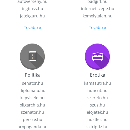
autoverseny.hu
badgirl.hu
bigboss.hu
internetszepe.hu
jatekguru.hu
komolytalan.hu
Tovább »
Tovább »
Politika
Erotika
senator.hu
kamasutra.hu
diplomata.hu
huncut.hu
kepviselo.hu
szereto.hu
oligarchia.hu
szuz.hu
szenator.hu
elojatek.hu
persze.hu
hustler.hu
propaganda.hu
sztriptiz.hu