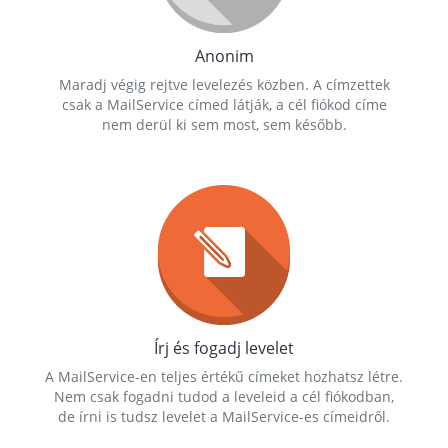
Anonim
Maradj végig rejtve levelezés közben. A címzettek
csak a MailService címed látják, a cél fiókod címe
nem derül ki sem most, sem később.
Írj és fogadj levelet
A MailService-en teljes értékű címeket hozhatsz létre.
Nem csak fogadni tudod a leveleid a cél fiókodban,
de írni is tudsz levelet a MailService-es címeidről.