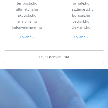
terrorista.hu
private.hu
ultimatum.hu
masztimarci.hu
aktivista.hu
bujasag.hu
anarchia.hu
badgirl.hu
kulonvelemeny.hu
diaklany.hu
Tovább »
Tovább »
Teljes domain lista