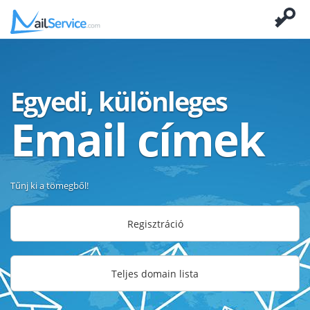
Egyedi, különleges
Email címek
Tűnj ki a tömegből!
Regisztráció
Teljes domain lista