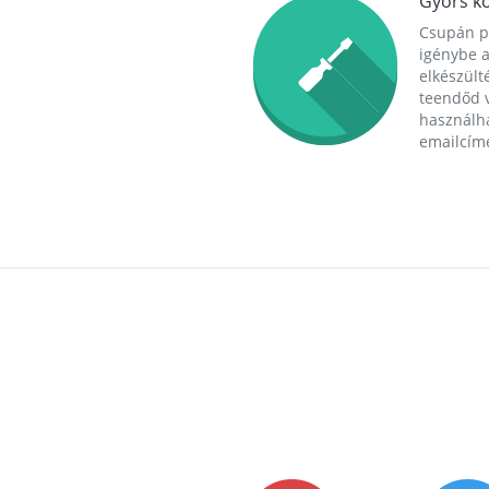
Gyors ko
Csupán p
igénybe a
elkészülté
teendőd v
használha
emailcím