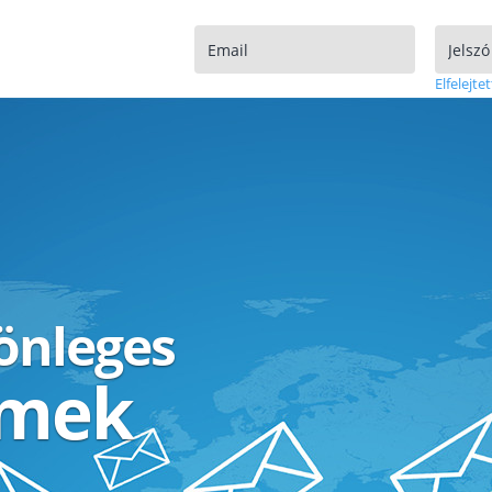
Elfelejtet
lönleges
ímek