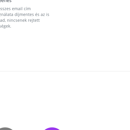
yenes
összes email cím
nálata díjmentes és az is
d, nincsenek rejtett
ségek.