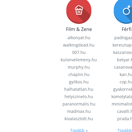
Film & Zene
Férfi
alkonyat.hu
padloga
walkingdead.hu
keresztap
007.hu
kaszanov
kulonvelemeny.hu
betyar.
murphy.hu
casanov
chaplin.hu
kan.h
gyilkos.hu
cop.h
halhatatlan.hu
gyakorno
helyszinelo.hu
komolytal
paranormalis.hu
minimalis
madmax.hu
cavalli
kivalasztott.hu
prada.
Tovább »
Tovább