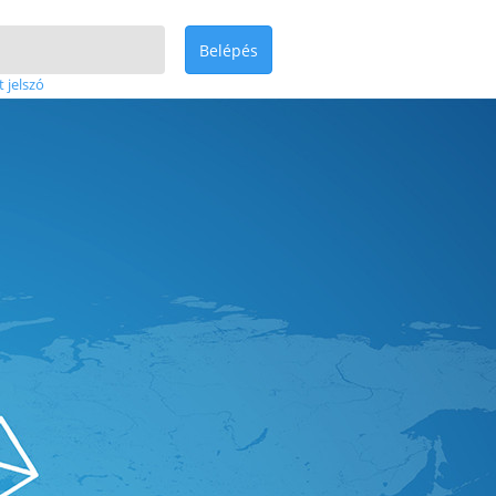
Belépés
t jelszó