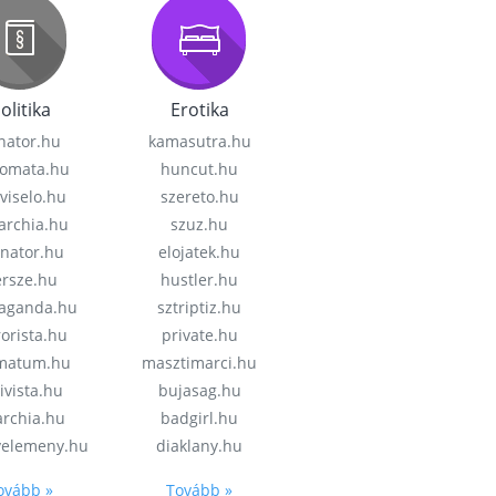
olitika
Erotika
nator.hu
kamasutra.hu
lomata.hu
huncut.hu
viselo.hu
szereto.hu
garchia.hu
szuz.hu
enator.hu
elojatek.hu
rsze.hu
hustler.hu
aganda.hu
sztriptiz.hu
rorista.hu
private.hu
imatum.hu
masztimarci.hu
ivista.hu
bujasag.hu
archia.hu
badgirl.hu
velemeny.hu
diaklany.hu
ovább »
Tovább »