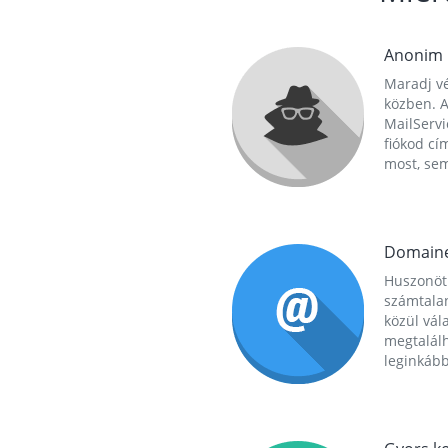
Anonim
Maradj vé
közben. A
MailServi
fiókod cí
most, se
Domain
Huszonöt
számtala
közül vál
megtalál
leginkább