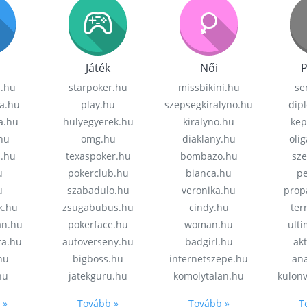
Játék
Női
P
z.hu
starpoker.hu
missbikini.hu
se
a.hu
play.hu
szepsegkiralyno.hu
dip
a.hu
hulyegyerek.hu
kiralyno.hu
kep
hu
omg.hu
diaklany.hu
oli
a.hu
texaspoker.hu
bombazo.hu
sz
u
pokerclub.hu
bianca.hu
pe
u
szabadulo.hu
veronika.hu
prop
k.hu
zsugabubus.hu
cindy.hu
ter
an.hu
pokerface.hu
woman.hu
ult
ta.hu
autoverseny.hu
badgirl.hu
akt
.hu
bigboss.hu
internetszepe.hu
an
hu
jatekguru.hu
komolytalan.hu
kulon
 »
Tovább »
Tovább »
T