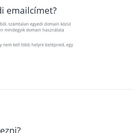
i emailcímet?
ából, számtalan egyedi domain közül
nkben mindegyik domain használata
gy nem kell több helyre belépned, egy
ezni?