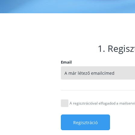
1. Regisz
Email
A regisztrációval elfogadod a mailser
Regisztráció