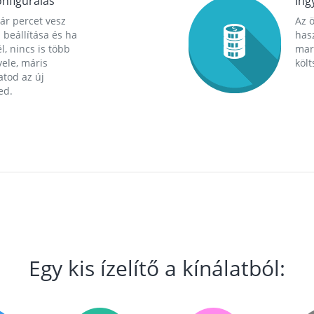
nfigurálás
Ing
ár percet vesz
Az 
 beállítása és ha
hasz
l, nincs is több
mara
ele, máris
költ
tod az új
ed.
Egy kis ízelítő a kínálatból: