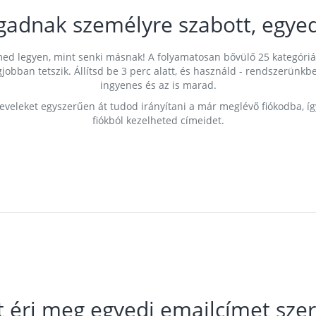
gadnak személyre szabott, egyed
címed legyen, mint senki másnak! A folyamatosan bővülő 25 kategóri
egjobban tetszik. Állítsd be 3 perc alatt, és használd - rendszerü
ingyenes és az is marad.
leveleket egyszerűen át tudod irányítani a már meglévő fiókodba, í
fiókból kezelheted címeidet.
t éri meg egyedi emailcímet szer