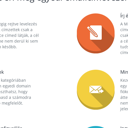
Írj 
gig rejtve levelezés
A Ma
 címzettek csak a
cím
ce címed látják, a cél
csak
me nem derül ki sem
a cé
m később.
tuds
címe
ek
Min
 kategóriában
Kez
n egyedi domain
egy 
aszthatsz, hogy
fió
hasd a számodra
átt
 megfelelőt.
nem
jele