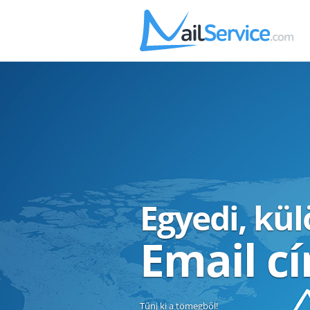
Egyedi, kü
Email c
Tűnj ki a tömegből!