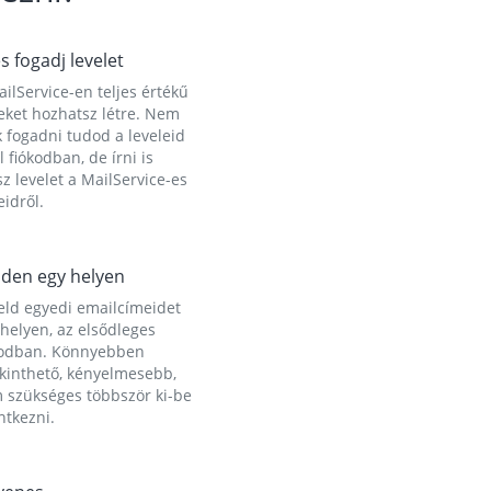
és fogadj levelet
ilService-en teljes értékű
eket hozhatsz létre. Nem
 fogadni tudod a leveleid
l fiókodban, de írni is
z levelet a MailService-es
idről.
den egy helyen
eld egyedi emailcímeidet
helyen, az elsődleges
kodban. Könnyebben
ekinthető, kényelmesebb,
 szükséges többször ki-be
ntkezni.