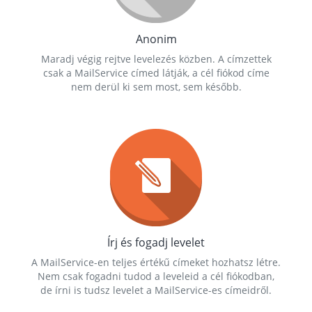
Anonim
Maradj végig rejtve levelezés közben. A címzettek
csak a MailService címed látják, a cél fiókod címe
nem derül ki sem most, sem később.
Írj és fogadj levelet
A MailService-en teljes értékű címeket hozhatsz létre.
Nem csak fogadni tudod a leveleid a cél fiókodban,
de írni is tudsz levelet a MailService-es címeidről.