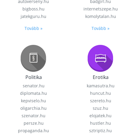
autoverseny.hu
badgirl.hu
bigboss.hu
internetszepe.hu
jatekguru.hu
komolytalan.hu
Tovább »
Tovább »
Politika
Erotika
senator.hu
kamasutra.hu
diplomata.hu
huncut.hu
kepviselo.hu
szereto.hu
oligarchia.hu
szuz.hu
szenator.hu
elojatek.hu
persze.hu
hustler.hu
propaganda.hu
sztriptiz.hu