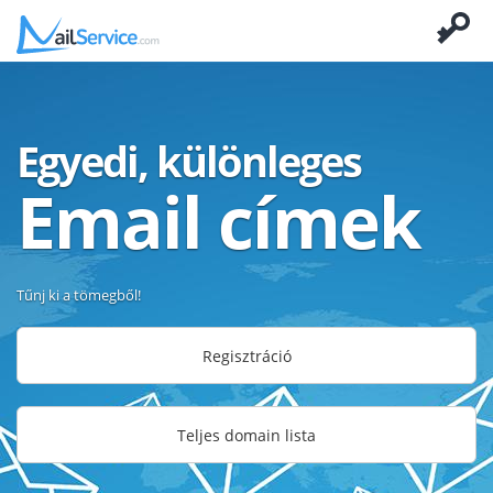
Egyedi, különleges
Email címek
Tűnj ki a tömegből!
Regisztráció
Teljes domain lista