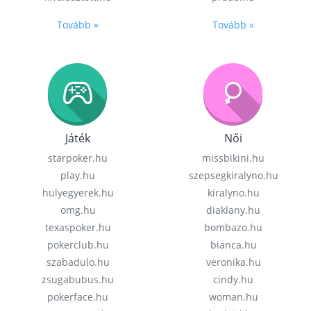
Tovább »
Tovább »
Játék
Női
starpoker.hu
missbikini.hu
play.hu
szepsegkiralyno.hu
hulyegyerek.hu
kiralyno.hu
omg.hu
diaklany.hu
texaspoker.hu
bombazo.hu
pokerclub.hu
bianca.hu
szabadulo.hu
veronika.hu
zsugabubus.hu
cindy.hu
pokerface.hu
woman.hu