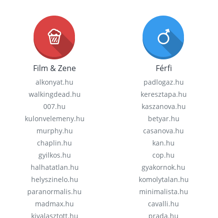
Film & Zene
Férfi
alkonyat.hu
padlogaz.hu
walkingdead.hu
keresztapa.hu
007.hu
kaszanova.hu
kulonvelemeny.hu
betyar.hu
murphy.hu
casanova.hu
chaplin.hu
kan.hu
gyilkos.hu
cop.hu
halhatatlan.hu
gyakornok.hu
helyszinelo.hu
komolytalan.hu
paranormalis.hu
minimalista.hu
madmax.hu
cavalli.hu
kivalasztott.hu
prada.hu