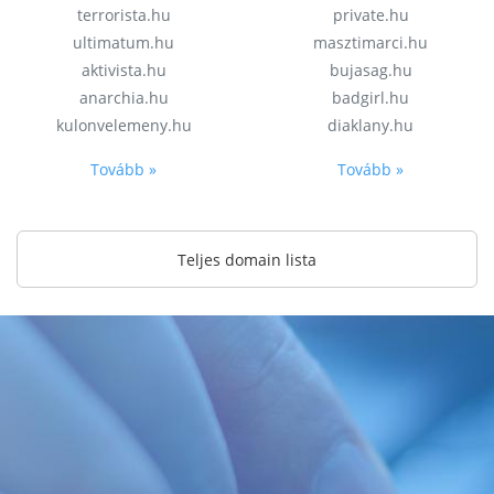
terrorista.hu
private.hu
ultimatum.hu
masztimarci.hu
aktivista.hu
bujasag.hu
anarchia.hu
badgirl.hu
kulonvelemeny.hu
diaklany.hu
Tovább »
Tovább »
Teljes domain lista