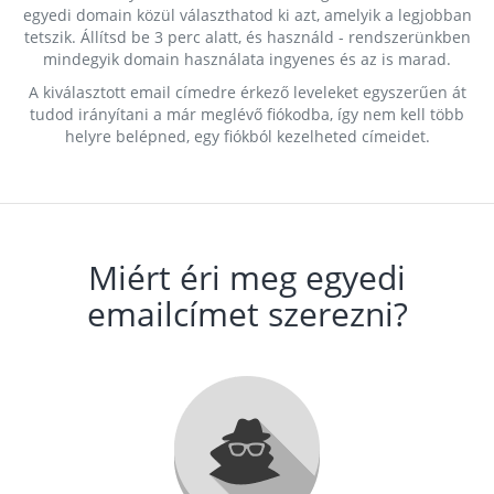
egyedi domain közül választhatod ki azt, amelyik a legjobban
tetszik. Állítsd be 3 perc alatt, és használd - rendszerünkben
mindegyik domain használata ingyenes és az is marad.
A kiválasztott email címedre érkező leveleket egyszerűen át
tudod irányítani a már meglévő fiókodba, így nem kell több
helyre belépned, egy fiókból kezelheted címeidet.
Miért éri meg egyedi
emailcímet szerezni?