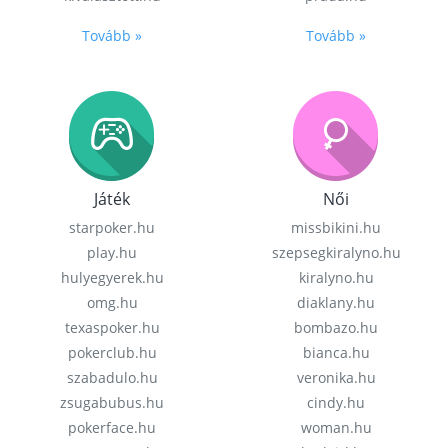
Tovább »
Tovább »
Játék
Női
starpoker.hu
missbikini.hu
play.hu
szepsegkiralyno.hu
hulyegyerek.hu
kiralyno.hu
omg.hu
diaklany.hu
texaspoker.hu
bombazo.hu
pokerclub.hu
bianca.hu
szabadulo.hu
veronika.hu
zsugabubus.hu
cindy.hu
pokerface.hu
woman.hu