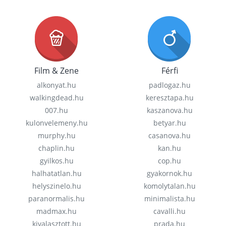
Film & Zene
Férfi
alkonyat.hu
padlogaz.hu
walkingdead.hu
keresztapa.hu
007.hu
kaszanova.hu
kulonvelemeny.hu
betyar.hu
murphy.hu
casanova.hu
chaplin.hu
kan.hu
gyilkos.hu
cop.hu
halhatatlan.hu
gyakornok.hu
helyszinelo.hu
komolytalan.hu
paranormalis.hu
minimalista.hu
madmax.hu
cavalli.hu
kivalasztott.hu
prada.hu