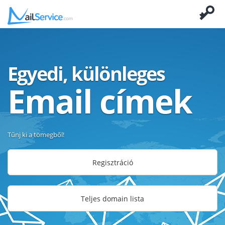
Egyedi, különleges
Email címek
Tűnj ki a tömegből!
Regisztráció
Teljes domain lista