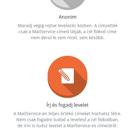
Anonim
Maradj végig rejtve levelezés közben. A címzettek
csak a MailService címed látják, a cél fiókod címe
nem derül ki sem most, sem később.
Írj és fogadj levelet
A MailService-en teljes értékű címeket hozhatsz létre.
Nem csak fogadni tudod a leveleid a cél fiókodban,
de írni is tudsz levelet a MailService-es címeidről.