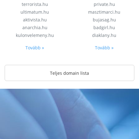
terrorista.hu
private.hu
ultimatum.hu
masztimarci.hu
aktivista.hu
bujasag.hu
anarchia.hu
badgirl.hu
kulonvelemeny.hu
diaklany.hu
Tovább »
Tovább »
Teljes domain lista