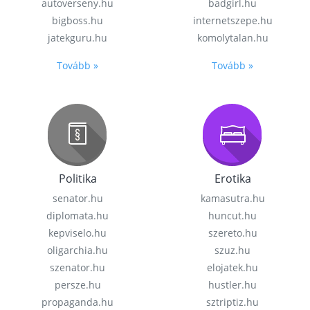
autoverseny.hu
badgirl.hu
bigboss.hu
internetszepe.hu
jatekguru.hu
komolytalan.hu
Tovább »
Tovább »
Politika
Erotika
senator.hu
kamasutra.hu
diplomata.hu
huncut.hu
kepviselo.hu
szereto.hu
oligarchia.hu
szuz.hu
szenator.hu
elojatek.hu
persze.hu
hustler.hu
propaganda.hu
sztriptiz.hu