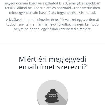
egyedi domain közül választhatod ki azt, amelyik a legjobban
tetszik. Állítsd be 3 perc alatt, és használd - rendszerünkben
mindegyik domain használata ingyenes és az is marad.
A kiválasztott email címedre érkező leveleket egyszerűen át
tudod irányítani a már meglévő fiókodba, így nem kell több
helyre belépned, egy fiókból kezelheted címeidet.
Miért éri meg egyedi
emailcímet szerezni?