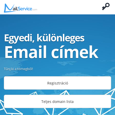
Egyedi, különleges
Email címek
Tűnj ki a tömegből!
Regisztráció
Teljes domain lista