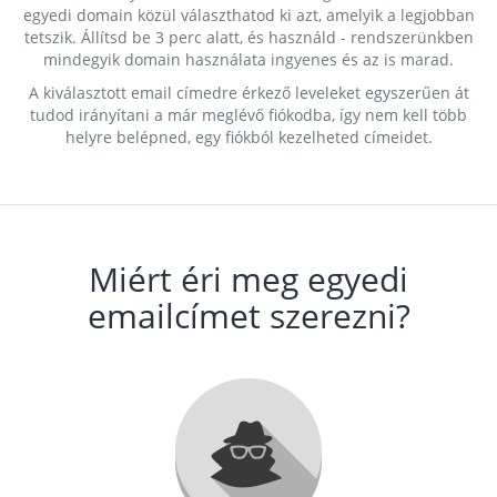
egyedi domain közül választhatod ki azt, amelyik a legjobban
tetszik. Állítsd be 3 perc alatt, és használd - rendszerünkben
mindegyik domain használata ingyenes és az is marad.
A kiválasztott email címedre érkező leveleket egyszerűen át
tudod irányítani a már meglévő fiókodba, így nem kell több
helyre belépned, egy fiókból kezelheted címeidet.
Miért éri meg egyedi
emailcímet szerezni?