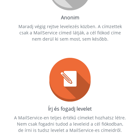
Anonim
Maradj végig rejtve levelezés közben. A címzettek
csak a MailService címed látják, a cél fiókod címe
nem derül ki sem most, sem később.
Írj és fogadj levelet
A MailService-en teljes értékű címeket hozhatsz létre.
Nem csak fogadni tudod a leveleid a cél fiókodban,
de írni is tudsz levelet a MailService-es címeidről.