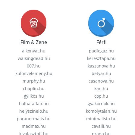
Film & Zene
Férfi
alkonyat.hu
padlogaz.hu
walkingdead.hu
keresztapa.hu
007.hu
kaszanova.hu
kulonvelemeny.hu
betyar.hu
murphy.hu
casanova.hu
chaplin.hu
kan.hu
gyilkos.hu
cop.hu
halhatatlan.hu
gyakornok.hu
helyszinelo.hu
komolytalan.hu
paranormalis.hu
minimalista.hu
madmax.hu
cavalli.hu
kivalasztott.hu
prada.hu