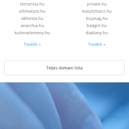
terrorista.hu
private.hu
ultimatum.hu
masztimarci.hu
aktivista.hu
bujasag.hu
anarchia.hu
badgirl.hu
kulonvelemeny.hu
diaklany.hu
Tovább »
Tovább »
Teljes domain lista