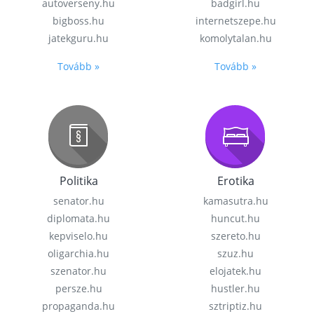
autoverseny.hu
badgirl.hu
bigboss.hu
internetszepe.hu
jatekguru.hu
komolytalan.hu
Tovább »
Tovább »
Politika
Erotika
senator.hu
kamasutra.hu
diplomata.hu
huncut.hu
kepviselo.hu
szereto.hu
oligarchia.hu
szuz.hu
szenator.hu
elojatek.hu
persze.hu
hustler.hu
propaganda.hu
sztriptiz.hu