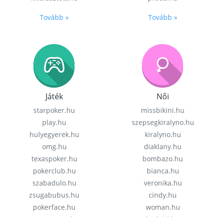
Tovább »
Tovább »
Játék
Női
starpoker.hu
missbikini.hu
play.hu
szepsegkiralyno.hu
hulyegyerek.hu
kiralyno.hu
omg.hu
diaklany.hu
texaspoker.hu
bombazo.hu
pokerclub.hu
bianca.hu
szabadulo.hu
veronika.hu
zsugabubus.hu
cindy.hu
pokerface.hu
woman.hu