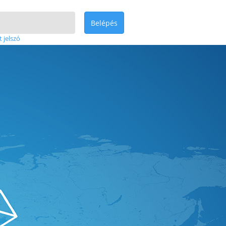
Belépés
t jelszó