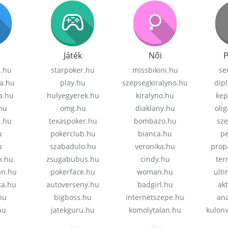
Játék
Női
P
z.hu
starpoker.hu
missbikini.hu
se
a.hu
play.hu
szepsegkiralyno.hu
dip
a.hu
hulyegyerek.hu
kiralyno.hu
kep
hu
omg.hu
diaklany.hu
oli
a.hu
texaspoker.hu
bombazo.hu
sz
u
pokerclub.hu
bianca.hu
pe
u
szabadulo.hu
veronika.hu
prop
k.hu
zsugabubus.hu
cindy.hu
ter
an.hu
pokerface.hu
woman.hu
ult
ta.hu
autoverseny.hu
badgirl.hu
akt
.hu
bigboss.hu
internetszepe.hu
an
hu
jatekguru.hu
komolytalan.hu
kulon