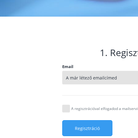
1. Regisz
Email
A regisztrációval elfogadod a mailser
Regisztráció