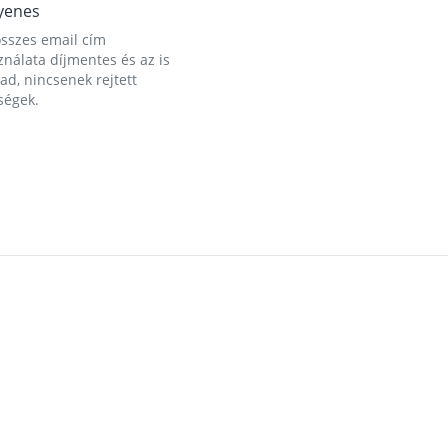
yenes
összes email cím
nálata díjmentes és az is
d, nincsenek rejtett
ségek.