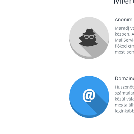
Miér
Anonim
Maradj vé
közben. A
MailServi
fiókod cí
most, se
Domain
Huszonöt
számtala
közül vál
megtalál
leginkább