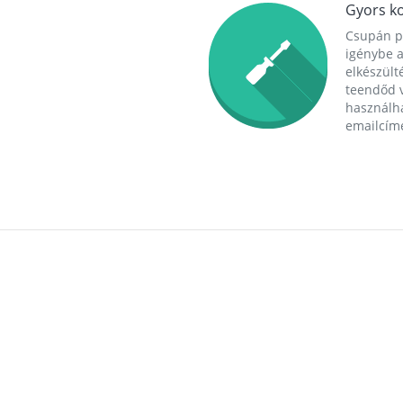
Gyors ko
Csupán p
igénybe a
elkészülté
teendőd v
használha
emailcím