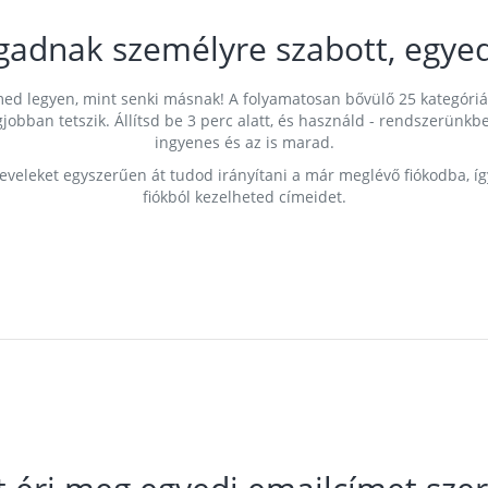
gadnak személyre szabott, egyed
címed legyen, mint senki másnak! A folyamatosan bővülő 25 kategóri
egjobban tetszik. Állítsd be 3 perc alatt, és használd - rendszerü
ingyenes és az is marad.
leveleket egyszerűen át tudod irányítani a már meglévő fiókodba, í
fiókból kezelheted címeidet.