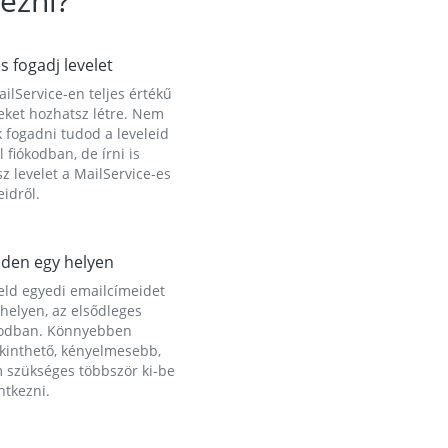
ezni?
és fogadj levelet
ilService-en teljes értékű
eket hozhatsz létre. Nem
 fogadni tudod a leveleid
l fiókodban, de írni is
z levelet a MailService-es
idről.
den egy helyen
eld egyedi emailcímeidet
helyen, az elsődleges
kodban. Könnyebben
ekinthető, kényelmesebb,
 szükséges többször ki-be
ntkezni.