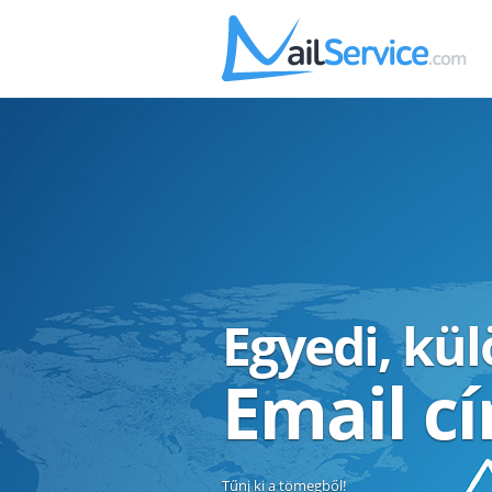
Egyedi, kü
Email c
Tűnj ki a tömegből!