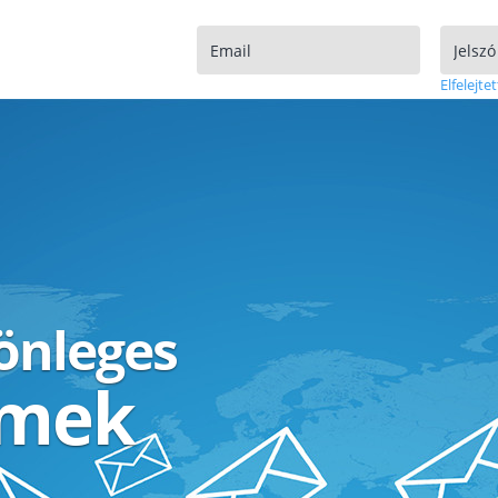
Elfelejtet
lönleges
ímek