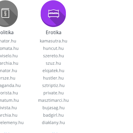
olitika
Erotika
nator.hu
kamasutra.hu
lomata.hu
huncut.hu
viselo.hu
szereto.hu
garchia.hu
szuz.hu
enator.hu
elojatek.hu
rsze.hu
hustler.hu
aganda.hu
sztriptiz.hu
rorista.hu
private.hu
imatum.hu
masztimarci.hu
ivista.hu
bujasag.hu
archia.hu
badgirl.hu
velemeny.hu
diaklany.hu