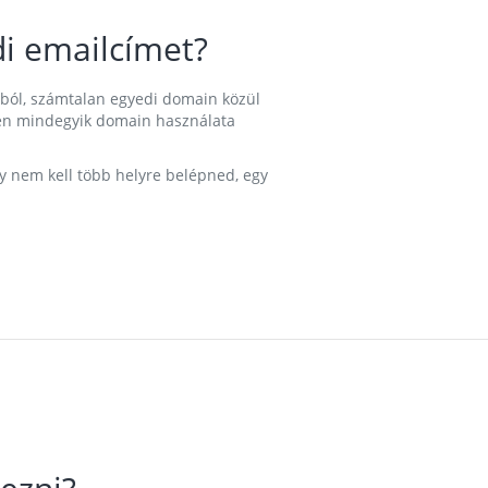
i emailcímet?
ából, számtalan egyedi domain közül
nkben mindegyik domain használata
gy nem kell több helyre belépned, egy