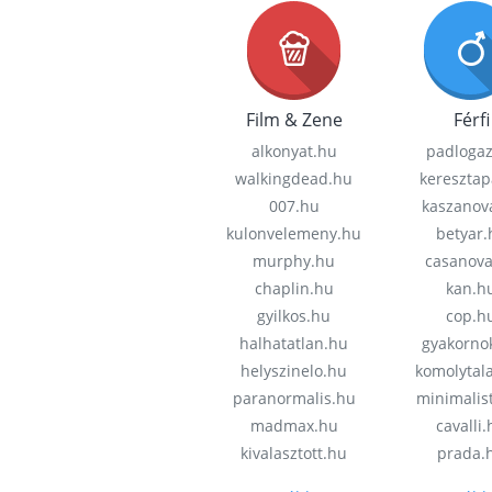
Film & Zene
Férfi
alkonyat.hu
padloga
walkingdead.hu
keresztap
007.hu
kaszanov
kulonvelemeny.hu
betyar.
murphy.hu
casanov
chaplin.hu
kan.h
gyilkos.hu
cop.h
halhatatlan.hu
gyakorno
helyszinelo.hu
komolytal
paranormalis.hu
minimalis
madmax.hu
cavalli
kivalasztott.hu
prada.