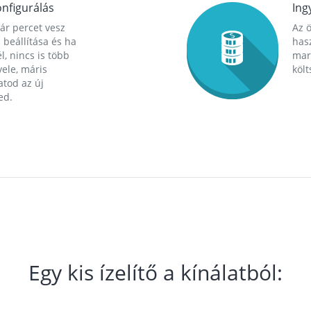
nfigurálás
Ing
ár percet vesz
Az 
 beállítása és ha
hasz
l, nincs is több
mara
ele, máris
költ
tod az új
ed.
Egy kis ízelítő a kínálatból: