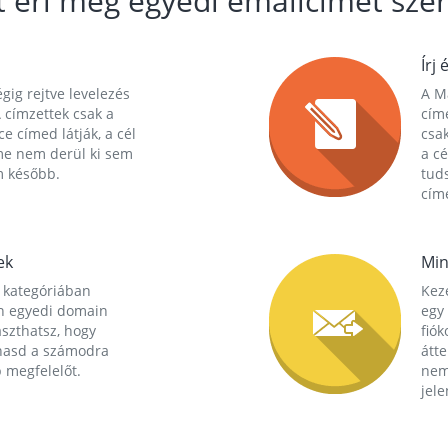
t éri meg egyedi emailcímet szer
Írj 
gig rejtve levelezés
A Ma
 címzettek csak a
cím
ce címed látják, a cél
csak
me nem derül ki sem
a cé
m később.
tuds
címe
ek
Min
 kategóriában
Kez
n egyedi domain
egy 
aszthatsz, hogy
fió
hasd a számodra
átt
 megfelelőt.
nem
jele