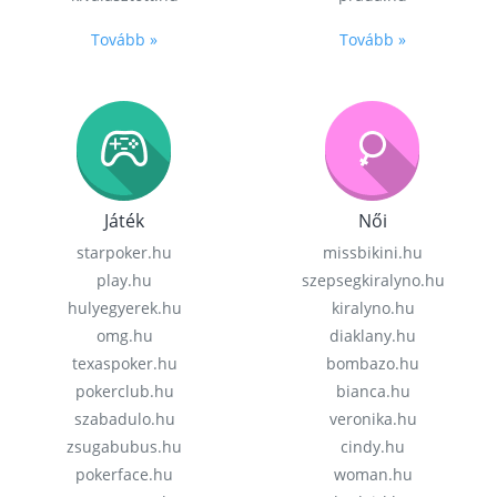
Tovább »
Tovább »
Játék
Női
starpoker.hu
missbikini.hu
play.hu
szepsegkiralyno.hu
hulyegyerek.hu
kiralyno.hu
omg.hu
diaklany.hu
texaspoker.hu
bombazo.hu
pokerclub.hu
bianca.hu
szabadulo.hu
veronika.hu
zsugabubus.hu
cindy.hu
pokerface.hu
woman.hu