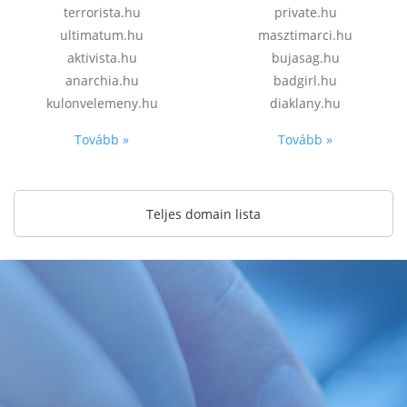
terrorista.hu
private.hu
ultimatum.hu
masztimarci.hu
aktivista.hu
bujasag.hu
anarchia.hu
badgirl.hu
kulonvelemeny.hu
diaklany.hu
Tovább »
Tovább »
Teljes domain lista