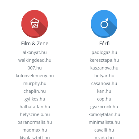
Film & Zene
Férfi
alkonyat.hu
padlogaz.hu
walkingdead.hu
keresztapa.hu
007.hu
kaszanova.hu
kulonvelemeny.hu
betyar.hu
murphy.hu
casanova.hu
chaplin.hu
kan.hu
gyilkos.hu
cop.hu
halhatatlan.hu
gyakornok.hu
helyszinelo.hu
komolytalan.hu
paranormalis.hu
minimalista.hu
madmax.hu
cavalli.hu
kivalasztott.hu
prada.hu