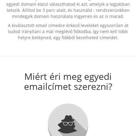
egyedi domain közül választhatod ki azt, amelyik a legjobban
tetszik. Állítsd be 3 perc alatt, és használd - rendszerünkben
mindegyik domain használata ingyenes és az is marad.
A kiválasztott email címedre érkező leveleket egyszerűen át
tudod irányítani a már meglévő fiókodba, így nem kell több
helyre belépned, egy fiókból kezelheted címeidet.
Miért éri meg egyedi
emailcímet szerezni?