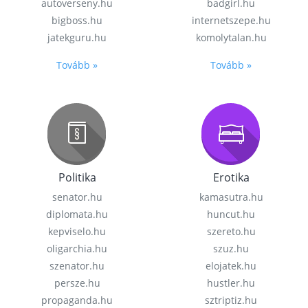
autoverseny.hu
badgirl.hu
bigboss.hu
internetszepe.hu
jatekguru.hu
komolytalan.hu
Tovább »
Tovább »
Politika
Erotika
senator.hu
kamasutra.hu
diplomata.hu
huncut.hu
kepviselo.hu
szereto.hu
oligarchia.hu
szuz.hu
szenator.hu
elojatek.hu
persze.hu
hustler.hu
propaganda.hu
sztriptiz.hu