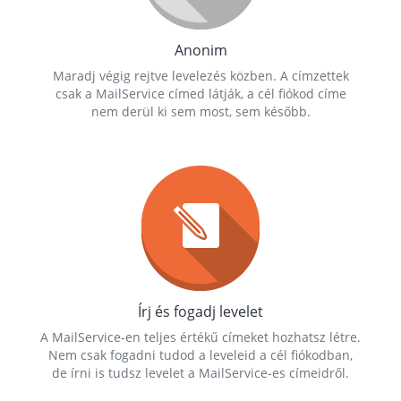
Anonim
Maradj végig rejtve levelezés közben. A címzettek
csak a MailService címed látják, a cél fiókod címe
nem derül ki sem most, sem később.
Írj és fogadj levelet
A MailService-en teljes értékű címeket hozhatsz létre.
Nem csak fogadni tudod a leveleid a cél fiókodban,
de írni is tudsz levelet a MailService-es címeidről.