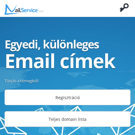
Egyedi, különleges
Email címek
Tűnj ki a tömegből!
Regisztráció
Teljes domain lista