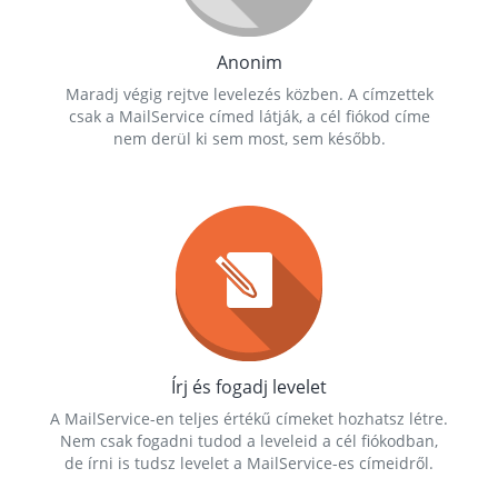
Anonim
Maradj végig rejtve levelezés közben. A címzettek
csak a MailService címed látják, a cél fiókod címe
nem derül ki sem most, sem később.
Írj és fogadj levelet
A MailService-en teljes értékű címeket hozhatsz létre.
Nem csak fogadni tudod a leveleid a cél fiókodban,
de írni is tudsz levelet a MailService-es címeidről.