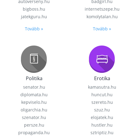
autoverseny.hu
badgirl.hu
bigboss.hu
internetszepe.hu
jatekguru.hu
komolytalan.hu
Tovább »
Tovább »
Politika
Erotika
senator.hu
kamasutra.hu
diplomata.hu
huncut.hu
kepviselo.hu
szereto.hu
oligarchia.hu
szuz.hu
szenator.hu
elojatek.hu
persze.hu
hustler.hu
propaganda.hu
sztriptiz.hu