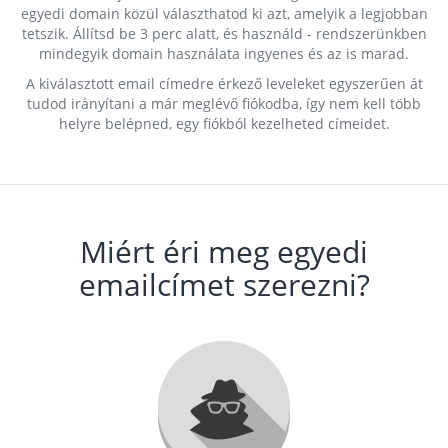
egyedi domain közül választhatod ki azt, amelyik a legjobban
tetszik. Állítsd be 3 perc alatt, és használd - rendszerünkben
mindegyik domain használata ingyenes és az is marad.
A kiválasztott email címedre érkező leveleket egyszerűen át
tudod irányítani a már meglévő fiókodba, így nem kell több
helyre belépned, egy fiókból kezelheted címeidet.
Miért éri meg egyedi
emailcímet szerezni?