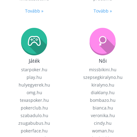
Tovább »
Tovább »
Játék
Női
starpoker.hu
missbikini.hu
play.hu
szepsegkiralyno.hu
hulyegyerek.hu
kiralyno.hu
omg.hu
diaklany.hu
texaspoker.hu
bombazo.hu
pokerclub.hu
bianca.hu
szabadulo.hu
veronika.hu
zsugabubus.hu
cindy.hu
pokerface.hu
woman.hu