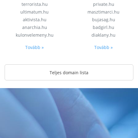
terrorista.hu
private.hu
ultimatum.hu
masztimarci.hu
aktivista.hu
bujasag.hu
anarchia.hu
badgirl.hu
kulonvelemeny.hu
diaklany.hu
Tovább »
Tovább »
Teljes domain lista