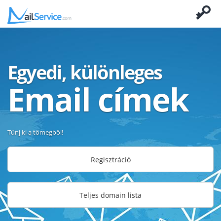
Egyedi, különleges
Email címek
Tűnj ki a tömegből!
Regisztráció
Teljes domain lista