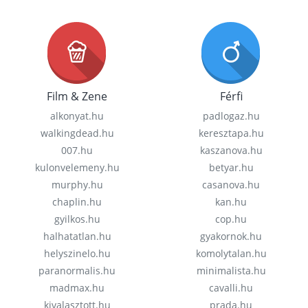
Film & Zene
Férfi
alkonyat.hu
padlogaz.hu
walkingdead.hu
keresztapa.hu
007.hu
kaszanova.hu
kulonvelemeny.hu
betyar.hu
murphy.hu
casanova.hu
chaplin.hu
kan.hu
gyilkos.hu
cop.hu
halhatatlan.hu
gyakornok.hu
helyszinelo.hu
komolytalan.hu
paranormalis.hu
minimalista.hu
madmax.hu
cavalli.hu
kivalasztott.hu
prada.hu