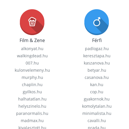
Film & Zene
Férfi
alkonyat.hu
padlogaz.hu
walkingdead.hu
keresztapa.hu
007.hu
kaszanova.hu
kulonvelemeny.hu
betyar.hu
murphy.hu
casanova.hu
chaplin.hu
kan.hu
gyilkos.hu
cop.hu
halhatatlan.hu
gyakornok.hu
helyszinelo.hu
komolytalan.hu
paranormalis.hu
minimalista.hu
madmax.hu
cavalli.hu
kivalasztott.hu
prada.hu