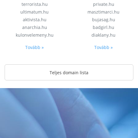
terrorista.hu
private.hu
ultimatum.hu
masztimarci.hu
aktivista.hu
bujasag.hu
anarchia.hu
badgirl.hu
kulonvelemeny.hu
diaklany.hu
Tovább »
Tovább »
Teljes domain lista