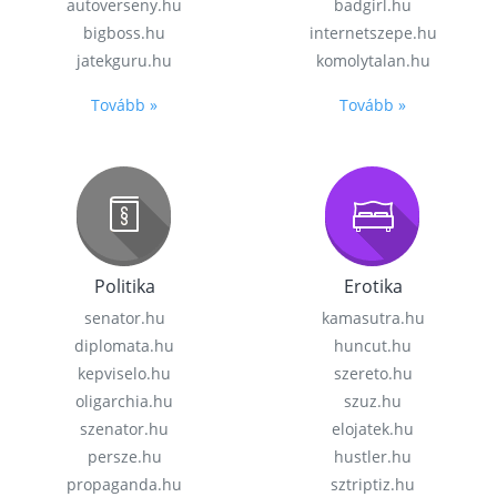
autoverseny.hu
badgirl.hu
bigboss.hu
internetszepe.hu
jatekguru.hu
komolytalan.hu
Tovább »
Tovább »
Politika
Erotika
senator.hu
kamasutra.hu
diplomata.hu
huncut.hu
kepviselo.hu
szereto.hu
oligarchia.hu
szuz.hu
szenator.hu
elojatek.hu
persze.hu
hustler.hu
propaganda.hu
sztriptiz.hu