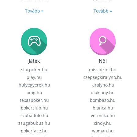
Tovább »
Tovább »
Játék
Női
starpoker.hu
missbikini.hu
play.hu
szepsegkiralyno.hu
hulyegyerek.hu
kiralyno.hu
omg.hu
diaklany.hu
texaspoker.hu
bombazo.hu
pokerclub.hu
bianca.hu
szabadulo.hu
veronika.hu
zsugabubus.hu
cindy.hu
pokerface.hu
woman.hu