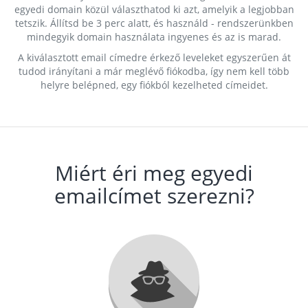
egyedi domain közül választhatod ki azt, amelyik a legjobban
tetszik. Állítsd be 3 perc alatt, és használd - rendszerünkben
mindegyik domain használata ingyenes és az is marad.
A kiválasztott email címedre érkező leveleket egyszerűen át
tudod irányítani a már meglévő fiókodba, így nem kell több
helyre belépned, egy fiókból kezelheted címeidet.
Miért éri meg egyedi
emailcímet szerezni?