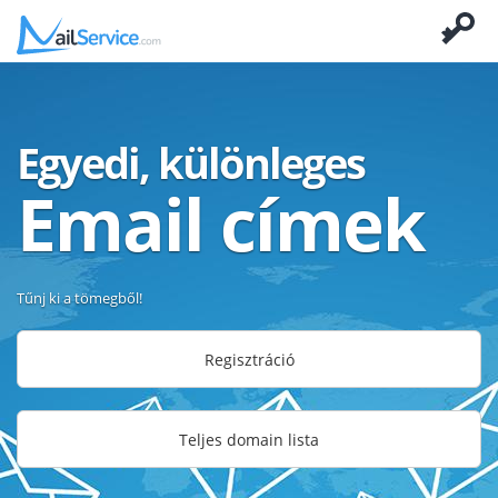
Egyedi, különleges
Email címek
Tűnj ki a tömegből!
Regisztráció
Teljes domain lista