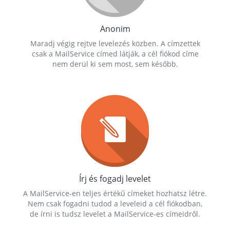
Anonim
Maradj végig rejtve levelezés közben. A címzettek
csak a MailService címed látják, a cél fiókod címe
nem derül ki sem most, sem később.
Írj és fogadj levelet
A MailService-en teljes értékű címeket hozhatsz létre.
Nem csak fogadni tudod a leveleid a cél fiókodban,
de írni is tudsz levelet a MailService-es címeidről.