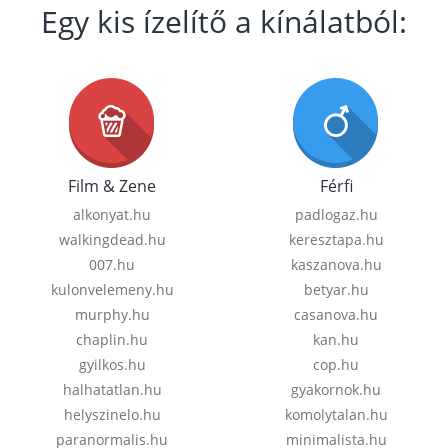
Egy kis ízelítő a kínálatból:
Film & Zene
Férfi
alkonyat.hu
padlogaz.hu
walkingdead.hu
keresztapa.hu
007.hu
kaszanova.hu
kulonvelemeny.hu
betyar.hu
murphy.hu
casanova.hu
chaplin.hu
kan.hu
gyilkos.hu
cop.hu
halhatatlan.hu
gyakornok.hu
helyszinelo.hu
komolytalan.hu
paranormalis.hu
minimalista.hu