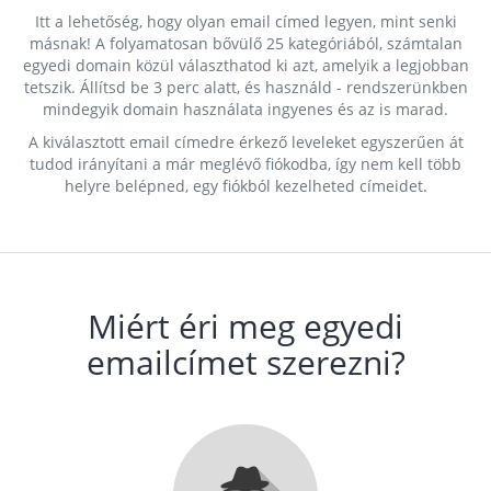
Itt a lehetőség, hogy olyan email címed legyen, mint senki
másnak! A folyamatosan bővülő 25 kategóriából, számtalan
egyedi domain közül választhatod ki azt, amelyik a legjobban
tetszik. Állítsd be 3 perc alatt, és használd - rendszerünkben
mindegyik domain használata ingyenes és az is marad.
A kiválasztott email címedre érkező leveleket egyszerűen át
tudod irányítani a már meglévő fiókodba, így nem kell több
helyre belépned, egy fiókból kezelheted címeidet.
Miért éri meg egyedi
emailcímet szerezni?