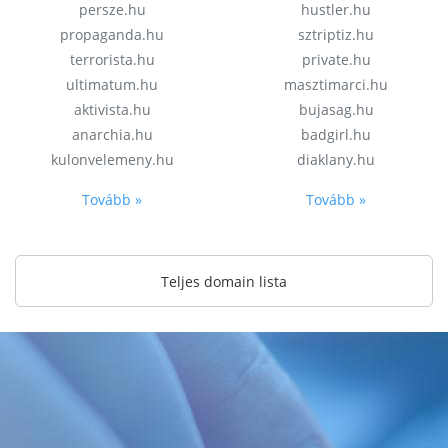
persze.hu
hustler.hu
propaganda.hu
sztriptiz.hu
terrorista.hu
private.hu
ultimatum.hu
masztimarci.hu
aktivista.hu
bujasag.hu
anarchia.hu
badgirl.hu
kulonvelemeny.hu
diaklany.hu
Tovább »
Tovább »
Teljes domain lista