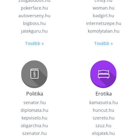
zsugabubus.hu
cindy.hu
pokerface.hu
woman.hu
autoverseny.hu
badgirl.hu
bigboss.hu
internetszepe.hu
jatekguru.hu
komolytalan.hu
Tovább »
Tovább »
Politika
Erotika
senator.hu
kamasutra.hu
diplomata.hu
huncut.hu
kepviselo.hu
szereto.hu
oligarchia.hu
szuz.hu
szenator.hu
elojatek.hu