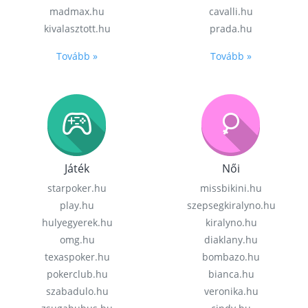
madmax.hu
cavalli.hu
kivalasztott.hu
prada.hu
Tovább »
Tovább »
Játék
Női
starpoker.hu
missbikini.hu
play.hu
szepsegkiralyno.hu
hulyegyerek.hu
kiralyno.hu
omg.hu
diaklany.hu
texaspoker.hu
bombazo.hu
pokerclub.hu
bianca.hu
szabadulo.hu
veronika.hu