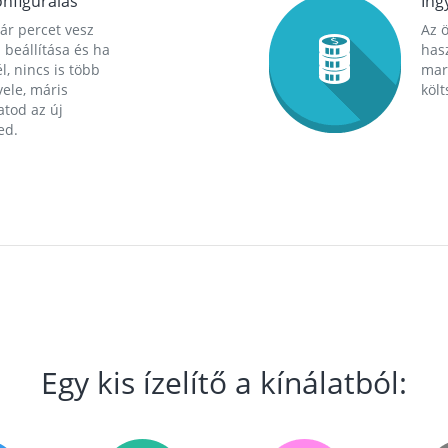
nfigurálás
Ing
ár percet vesz
Az 
 beállítása és ha
hasz
l, nincs is több
mara
ele, máris
költ
tod az új
ed.
Egy kis ízelítő a kínálatból: