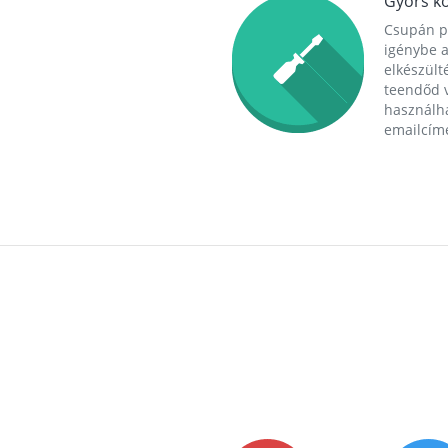
Gyors ko
Csupán p
igénybe a
elkészülté
teendőd v
használha
emailcím