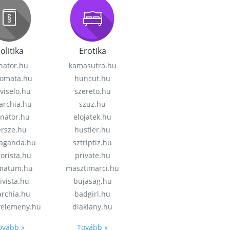
olitika
Erotika
nator.hu
kamasutra.hu
lomata.hu
huncut.hu
viselo.hu
szereto.hu
garchia.hu
szuz.hu
enator.hu
elojatek.hu
rsze.hu
hustler.hu
aganda.hu
sztriptiz.hu
rorista.hu
private.hu
imatum.hu
masztimarci.hu
ivista.hu
bujasag.hu
archia.hu
badgirl.hu
velemeny.hu
diaklany.hu
ovább »
Tovább »