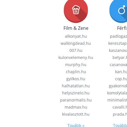
Film & Zene
Férfi
alkonyat.hu
padloga
walkingdead.hu
keresztap
007.hu
kaszanov
kulonvelemeny.hu
betyar.
murphy.hu
casanov
chaplin.hu
kan.h
gyilkos.hu
cop.h
halhatatlan.hu
gyakorno
helyszinelo.hu
komolytal
paranormalis.hu
minimalis
madmax.hu
cavalli
kivalasztott.hu
prada.
Tovább »
Tovább