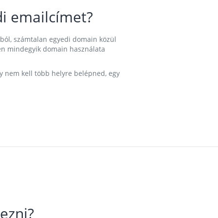
i emailcímet?
ából, számtalan egyedi domain közül
nkben mindegyik domain használata
gy nem kell több helyre belépned, egy
ezni?