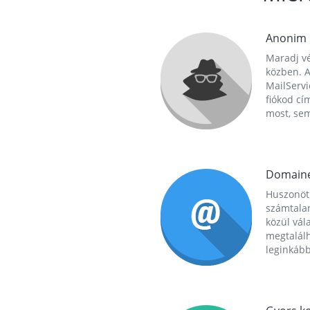
Anonim
Maradj vé
közben. A
MailServi
fiókod cí
most, se
Domain
Huszonöt
számtala
közül vál
megtalál
leginkább