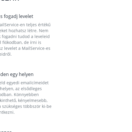
és fogadj levelet
ilService-en teljes értékű
eket hozhatsz létre. Nem
 fogadni tudod a leveleid
l fiókodban, de írni is
z levelet a MailService-es
idről.
den egy helyen
eld egyedi emailcímeidet
helyen, az elsődleges
kodban. Könnyebben
ekinthető, kényelmesebb,
 szükséges többször ki-be
ntkezni.