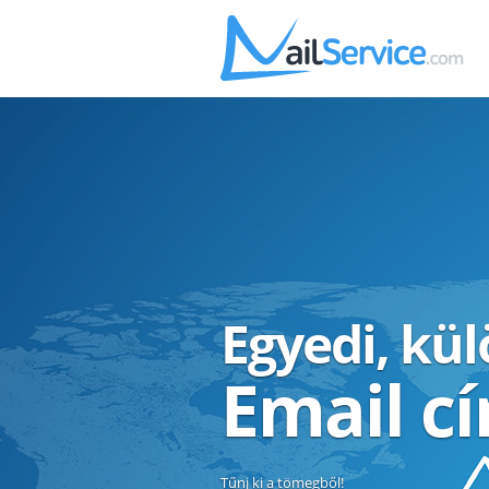
Egyedi, kü
Email c
Tűnj ki a tömegből!