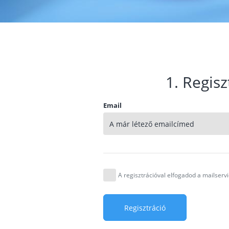
1. Regisz
Email
A regisztrációval elfogadod a mailser
Regisztráció