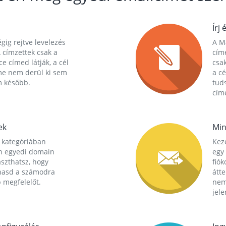
Írj 
gig rejtve levelezés
A Ma
 címzettek csak a
cím
ce címed látják, a cél
csak
me nem derül ki sem
a cé
m később.
tuds
címe
ek
Min
 kategóriában
Kez
n egyedi domain
egy 
aszthatsz, hogy
fió
hasd a számodra
átt
 megfelelőt.
nem
jele