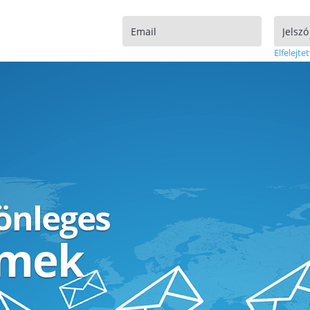
Elfelejtet
lönleges
ímek