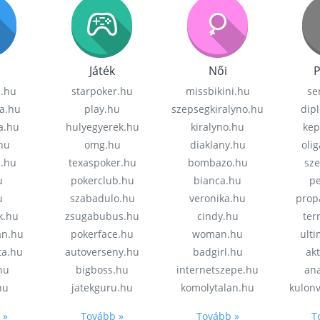
Játék
Női
P
z.hu
starpoker.hu
missbikini.hu
se
a.hu
play.hu
szepsegkiralyno.hu
dip
a.hu
hulyegyerek.hu
kiralyno.hu
kep
hu
omg.hu
diaklany.hu
oli
a.hu
texaspoker.hu
bombazo.hu
sz
u
pokerclub.hu
bianca.hu
pe
u
szabadulo.hu
veronika.hu
prop
k.hu
zsugabubus.hu
cindy.hu
ter
an.hu
pokerface.hu
woman.hu
ult
ta.hu
autoverseny.hu
badgirl.hu
akt
.hu
bigboss.hu
internetszepe.hu
an
hu
jatekguru.hu
komolytalan.hu
kulon
 »
Tovább »
Tovább »
T