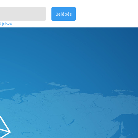
Belépés
t jelszó