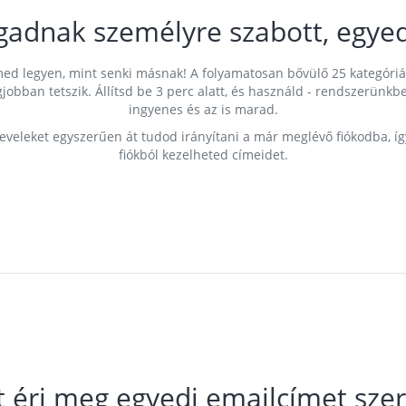
gadnak személyre szabott, egyed
címed legyen, mint senki másnak! A folyamatosan bővülő 25 kategóri
egjobban tetszik. Állítsd be 3 perc alatt, és használd - rendszerü
ingyenes és az is marad.
leveleket egyszerűen át tudod irányítani a már meglévő fiókodba, í
fiókból kezelheted címeidet.
t éri meg egyedi emailcímet szer