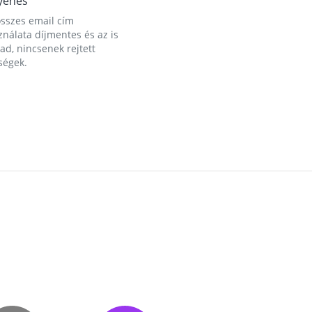
yenes
összes email cím
nálata díjmentes és az is
d, nincsenek rejtett
ségek.