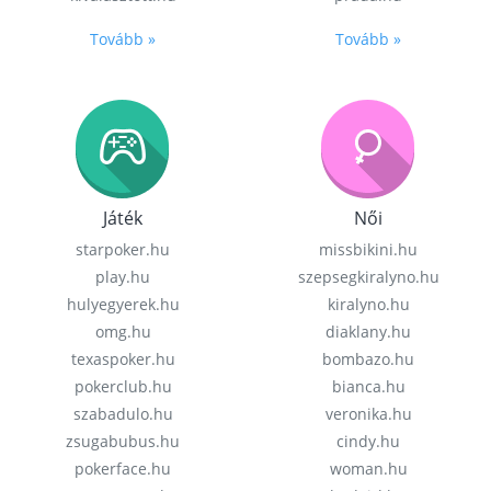
Tovább »
Tovább »
Játék
Női
starpoker.hu
missbikini.hu
play.hu
szepsegkiralyno.hu
hulyegyerek.hu
kiralyno.hu
omg.hu
diaklany.hu
texaspoker.hu
bombazo.hu
pokerclub.hu
bianca.hu
szabadulo.hu
veronika.hu
zsugabubus.hu
cindy.hu
pokerface.hu
woman.hu