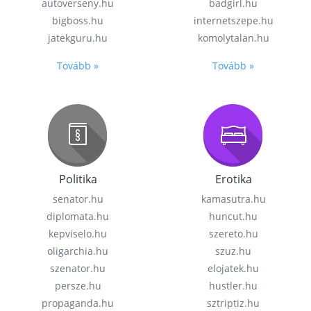
autoverseny.hu
badgirl.hu
bigboss.hu
internetszepe.hu
jatekguru.hu
komolytalan.hu
Tovább »
Tovább »
Politika
Erotika
senator.hu
kamasutra.hu
diplomata.hu
huncut.hu
kepviselo.hu
szereto.hu
oligarchia.hu
szuz.hu
szenator.hu
elojatek.hu
persze.hu
hustler.hu
propaganda.hu
sztriptiz.hu