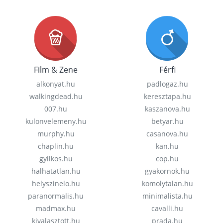
Film & Zene
Férfi
alkonyat.hu
padlogaz.hu
walkingdead.hu
keresztapa.hu
007.hu
kaszanova.hu
kulonvelemeny.hu
betyar.hu
murphy.hu
casanova.hu
chaplin.hu
kan.hu
gyilkos.hu
cop.hu
halhatatlan.hu
gyakornok.hu
helyszinelo.hu
komolytalan.hu
paranormalis.hu
minimalista.hu
madmax.hu
cavalli.hu
kivalasztott.hu
prada.hu