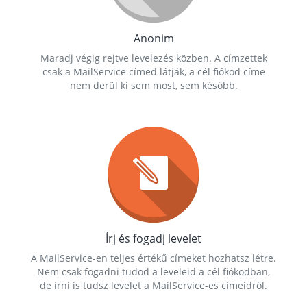
Anonim
Maradj végig rejtve levelezés közben. A címzettek
csak a MailService címed látják, a cél fiókod címe
nem derül ki sem most, sem később.
Írj és fogadj levelet
A MailService-en teljes értékű címeket hozhatsz létre.
Nem csak fogadni tudod a leveleid a cél fiókodban,
de írni is tudsz levelet a MailService-es címeidről.