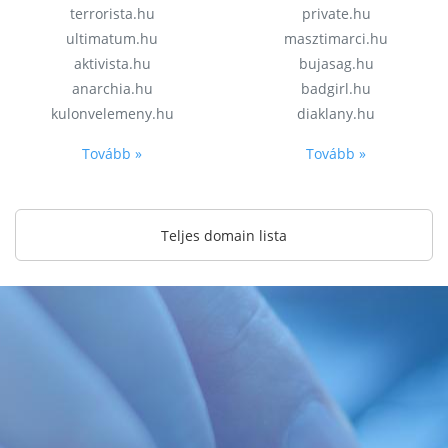
terrorista.hu
private.hu
ultimatum.hu
masztimarci.hu
aktivista.hu
bujasag.hu
anarchia.hu
badgirl.hu
kulonvelemeny.hu
diaklany.hu
Tovább »
Tovább »
Teljes domain lista