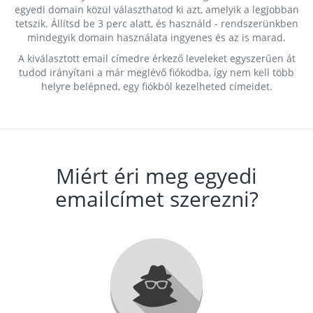
egyedi domain közül választhatod ki azt, amelyik a legjobban
tetszik. Állítsd be 3 perc alatt, és használd - rendszerünkben
mindegyik domain használata ingyenes és az is marad.
A kiválasztott email címedre érkező leveleket egyszerűen át
tudod irányítani a már meglévő fiókodba, így nem kell több
helyre belépned, egy fiókból kezelheted címeidet.
Miért éri meg egyedi
emailcímet szerezni?