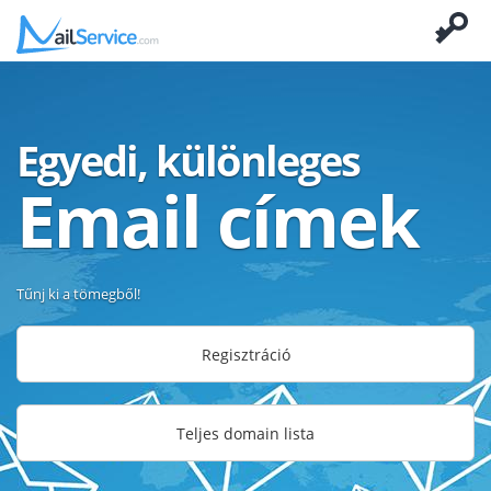
Egyedi, különleges
Email címek
Tűnj ki a tömegből!
Regisztráció
Teljes domain lista