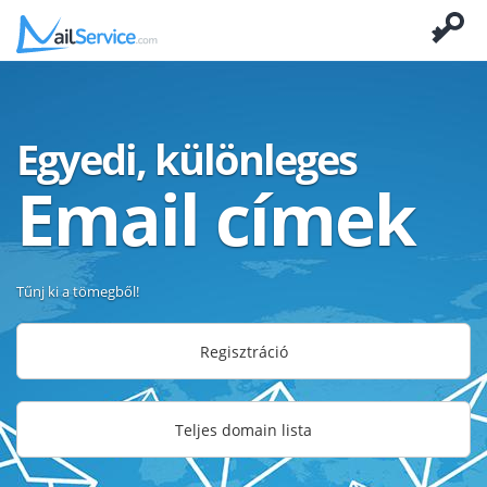
Egyedi, különleges
Email címek
Tűnj ki a tömegből!
Regisztráció
Teljes domain lista