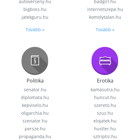
autoverseny.hu
badgirl.hu
bigboss.hu
internetszepe.hu
jatekguru.hu
komolytalan.hu
Tovább »
Tovább »
Politika
Erotika
senator.hu
kamasutra.hu
diplomata.hu
huncut.hu
kepviselo.hu
szereto.hu
oligarchia.hu
szuz.hu
szenator.hu
elojatek.hu
persze.hu
hustler.hu
propaganda.hu
sztriptiz.hu