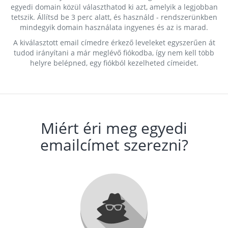
egyedi domain közül választhatod ki azt, amelyik a legjobban
tetszik. Állítsd be 3 perc alatt, és használd - rendszerünkben
mindegyik domain használata ingyenes és az is marad.
A kiválasztott email címedre érkező leveleket egyszerűen át
tudod irányítani a már meglévő fiókodba, így nem kell több
helyre belépned, egy fiókból kezelheted címeidet.
Miért éri meg egyedi
emailcímet szerezni?