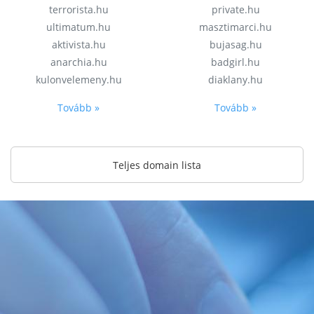
terrorista.hu
private.hu
ultimatum.hu
masztimarci.hu
aktivista.hu
bujasag.hu
anarchia.hu
badgirl.hu
kulonvelemeny.hu
diaklany.hu
Tovább »
Tovább »
Teljes domain lista