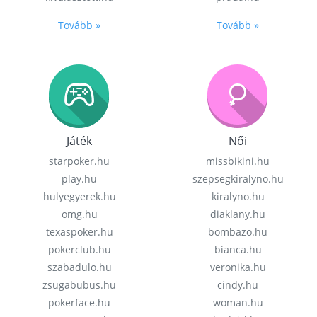
Tovább »
Tovább »
Játék
Női
starpoker.hu
missbikini.hu
play.hu
szepsegkiralyno.hu
hulyegyerek.hu
kiralyno.hu
omg.hu
diaklany.hu
texaspoker.hu
bombazo.hu
pokerclub.hu
bianca.hu
szabadulo.hu
veronika.hu
zsugabubus.hu
cindy.hu
pokerface.hu
woman.hu