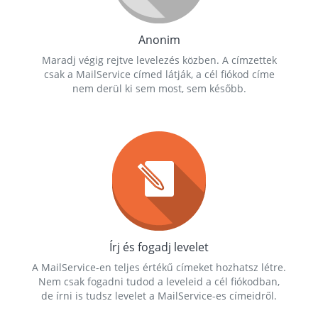
Anonim
Maradj végig rejtve levelezés közben. A címzettek
csak a MailService címed látják, a cél fiókod címe
nem derül ki sem most, sem később.
Írj és fogadj levelet
A MailService-en teljes értékű címeket hozhatsz létre.
Nem csak fogadni tudod a leveleid a cél fiókodban,
de írni is tudsz levelet a MailService-es címeidről.