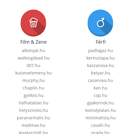
Film & Zene
Férfi
alkonyat.hu
padlogaz.hu
walkingdead.hu
keresztapa.hu
007.hu
kaszanova.hu
kulonvelemeny.hu
betyar.hu
murphy.hu
casanova.hu
chaplin.hu
kan.hu
gyilkos.hu
cop.hu
halhatatlan.hu
gyakornok.hu
helyszinelo.hu
komolytalan.hu
paranormalis.hu
minimalista.hu
madmax.hu
cavalli.hu
kivalasztott.hu
prada.hu