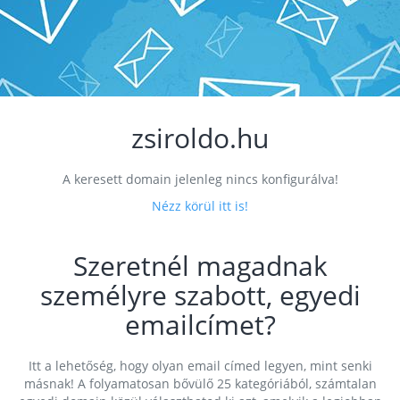
zsiroldo.hu
A keresett domain jelenleg nincs konfigurálva!
Nézz körül itt is!
Szeretnél magadnak
személyre szabott, egyedi
emailcímet?
Itt a lehetőség, hogy olyan email címed legyen, mint senki
másnak! A folyamatosan bővülő 25 kategóriából, számtalan