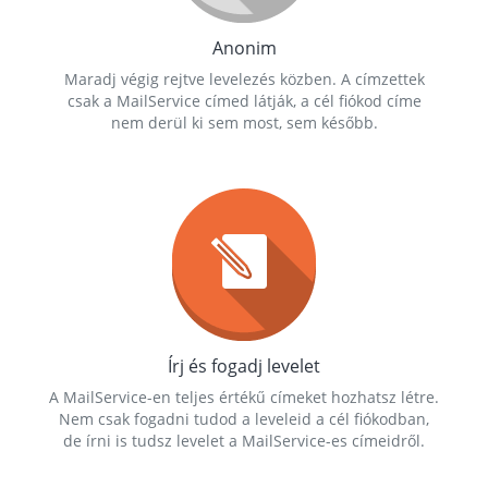
Anonim
Maradj végig rejtve levelezés közben. A címzettek
csak a MailService címed látják, a cél fiókod címe
nem derül ki sem most, sem később.
Írj és fogadj levelet
A MailService-en teljes értékű címeket hozhatsz létre.
Nem csak fogadni tudod a leveleid a cél fiókodban,
de írni is tudsz levelet a MailService-es címeidről.