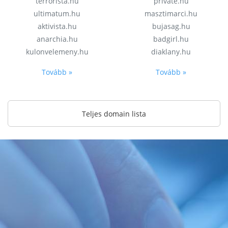
terrorista.hu
private.hu
ultimatum.hu
masztimarci.hu
aktivista.hu
bujasag.hu
anarchia.hu
badgirl.hu
kulonvelemeny.hu
diaklany.hu
Tovább »
Tovább »
Teljes domain lista