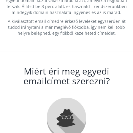
egyedi domain közül választhatod ki azt, amelyik a legjobban
tetszik. Állítsd be 3 perc alatt, és használd - rendszerünkben
mindegyik domain használata ingyenes és az is marad.
A kiválasztott email címedre érkező leveleket egyszerűen át
tudod irányítani a már meglévő fiókodba, így nem kell több
helyre belépned, egy fiókból kezelheted címeidet.
Miért éri meg egyedi
emailcímet szerezni?