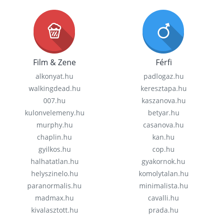
Film & Zene
Férfi
alkonyat.hu
padlogaz.hu
walkingdead.hu
keresztapa.hu
007.hu
kaszanova.hu
kulonvelemeny.hu
betyar.hu
murphy.hu
casanova.hu
chaplin.hu
kan.hu
gyilkos.hu
cop.hu
halhatatlan.hu
gyakornok.hu
helyszinelo.hu
komolytalan.hu
paranormalis.hu
minimalista.hu
madmax.hu
cavalli.hu
kivalasztott.hu
prada.hu