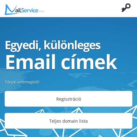
Egyedi, különleges
Email címek
Tűnj ki a tömegből!
Regisztráció
Teljes domain lista