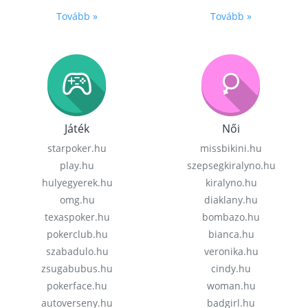
Tovább »
Tovább »
Játék
Női
starpoker.hu
missbikini.hu
play.hu
szepsegkiralyno.hu
hulyegyerek.hu
kiralyno.hu
omg.hu
diaklany.hu
texaspoker.hu
bombazo.hu
pokerclub.hu
bianca.hu
szabadulo.hu
veronika.hu
zsugabubus.hu
cindy.hu
pokerface.hu
woman.hu
autoverseny.hu
badgirl.hu