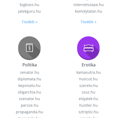
bigboss.hu
internetszepe.hu
jatekguru.hu
komolytalan.hu
Tovább »
Tovább »
Politika
Erotika
senator.hu
kamasutra.hu
diplomata.hu
huncut.hu
kepviselo.hu
szereto.hu
oligarchia.hu
szuz.hu
szenator.hu
elojatek.hu
persze.hu
hustler.hu
propaganda.hu
sztriptiz.hu