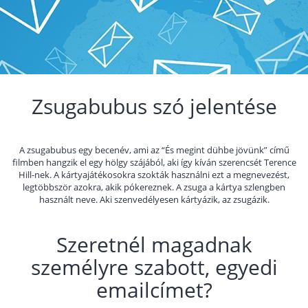
Zsugabubus szó jelentése
A zsugabubus egy becenév, ami az “És megint dühbe jövünk” című
filmben hangzik el egy hölgy szájából, aki így kíván szerencsét Terence
Hill-nek. A kártyajátékosokra szokták használni ezt a megnevezést,
legtöbbször azokra, akik pókereznek. A zsuga a kártya szlengben
használt neve. Aki szenvedélyesen kártyázik, az zsugázik.
Szeretnél magadnak
személyre szabott, egyedi
emailcímet?