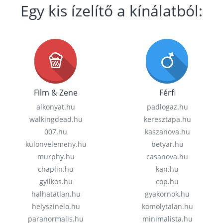
Egy kis ízelítő a kínálatból:
Film & Zene
Férfi
alkonyat.hu
padlogaz.hu
walkingdead.hu
keresztapa.hu
007.hu
kaszanova.hu
kulonvelemeny.hu
betyar.hu
murphy.hu
casanova.hu
chaplin.hu
kan.hu
gyilkos.hu
cop.hu
halhatatlan.hu
gyakornok.hu
helyszinelo.hu
komolytalan.hu
paranormalis.hu
minimalista.hu