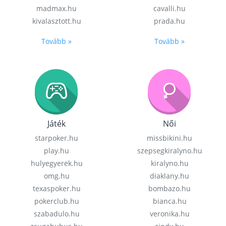
madmax.hu
cavalli.hu
kivalasztott.hu
prada.hu
Tovább »
Tovább »
Játék
Női
starpoker.hu
missbikini.hu
play.hu
szepsegkiralyno.hu
hulyegyerek.hu
kiralyno.hu
omg.hu
diaklany.hu
texaspoker.hu
bombazo.hu
pokerclub.hu
bianca.hu
szabadulo.hu
veronika.hu