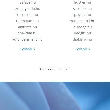
persze.hu
hustler.hu
propaganda.hu
sztriptiz.hu
terrorista.hu
private.hu
ultimatum.hu
masztimarci.hu
aktivista.hu
bujasag.hu
anarchia.hu
badgirl.hu
kulonvelemeny.hu
diaklany.hu
Tovább »
Tovább »
Teljes domain lista