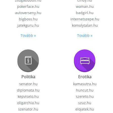
zsugabubus.hu
cindy.hu
pokerface.hu
woman.hu
autoverseny.hu
badgirl.hu
bigboss.hu
internetszepe.hu
jatekguru.hu
komolytalan.hu
Tovább »
Tovább »
Politika
Erotika
senator.hu
kamasutra.hu
diplomata.hu
huncut.hu
kepviselo.hu
szereto.hu
oligarchia.hu
szuz.hu
szenator.hu
elojatek.hu