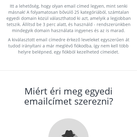
Itt a lehetőség, hogy olyan email címed legyen, mint senki
másnak! A folyamatosan bővülő 25 kategóriából, számtalan
egyedi domain közül választhatod ki azt, amelyik a legjobban
tetszik. Állítsd be 3 perc alatt, és használd - rendszerünkben
mindegyik domain használata ingyenes és az is marad.
A kiválasztott email címedre érkező leveleket egyszerűen át
tudod irányítani a már meglévő fiókodba, így nem kell több
helyre belépned, egy fiókból kezelheted címeidet.
Miért éri meg egyedi
emailcímet szerezni?